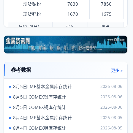
现货铱粉
7830
7850
现货钌粉
1670
1675
纽约（5日）
买入
卖出
黄金
4275.70
4277.70
白银
62.14
62.39
铂金
1744.00
1754.00
钯
1356.00
1396.00
参考数据
更多 »
铑
8150.00
9150.00
8月5日LME基本金属库存统计
2026-08-06
伦敦（5日）
买入
卖出
8月5日 COMEX铝库存统计
2026-08-06
现货金
4157.47
---
8月5日 COMEX铜库存统计
2026-08-06
现货银
61.42
8月4日LME基本金属库存统计
2026-08-05
现货铂
1750.00
---
8月4日 COMEX铝库存统计
2026-08-05