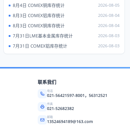
现货钯
1372.00
---
8月4日 COMEX铜库存统计
2026-08-05
上海黄金 元/克（6日）
8月3日 COMEX铝库存统计
2026-08-04
品种
Au99.95
Au99.99
8月3日 COMEX铜库存统计
2026-08-04
成交
---
933.42
7月31日LME基本金属库存统计
2026-08-03
最高
---
935.00
7月31日 COMEX铝库存统计
2026-08-03
最低
---
906.01
昨收
892.75
904.92
品种
上海铂金（6日）
联系我们
成交
---
电话
买价
---
021-56421597-8001，56312521
卖价
443.50
传真
021-52682382
最高
---
邮箱
13524694189@163.com
最低
---