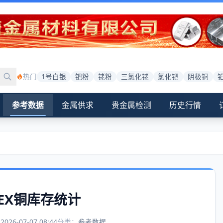
热门
1号白银
钯粉
铑粉
三氯化铑
氯化钯
阴极铜
参考数据
金属供求
贵金属检测
历史行情
MEX铜库存统计
：
2026-07-07 08:44
分类：
参考数据