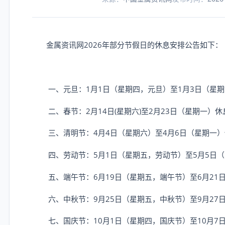
金属资讯网
2026
年部分节假日的休息安排公告如下：
一、元旦：
1
月
1
日（星期四，元旦）至
1
月
3
日（星
二、春节：
2
月
14
日
(
星期六
)
至
2
月
23
日（星期一）休
三、清明节：
4
月
4
日（星期六）至
4
月
6
日（星期一）
四、劳动节：
5
月
1
日（星期五，劳动节）至
5
月
5
日（
五、端午节：
6
月
19
日（星期五，端午节）至
6
月
21
六、中秋节：
9
月
25
日（星期五，中秋节）至
9
月
27
七、国庆节：
10
月
1
日（星期四，国庆节）至
10
月
7