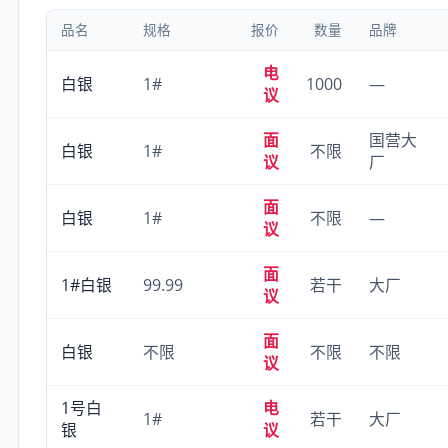
品名
规格
报价
数量
品牌
电
白银
1#
1000
—
议
面
国营大
白银
1#
不限
议
厂
面
白银
1#
不限
—
议
面
1#白银
99.99
若干
大厂
议
面
白银
不限
不限
不限
议
1号白
电
1#
若干
大厂
银
议