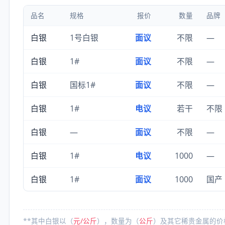
品名
规格
报价
数量
品牌
白银
1号白银
面议
不限
—
白银
1#
面议
不限
—
白银
国标1#
面议
不限
—
白银
1#
电议
若干
不限
白银
—
面议
不限
—
白银
1#
电议
1000
—
白银
1#
面议
1000
国产
**其中白银以（
元/公斤
），数量为（
公斤
）及其它稀贵金属的价