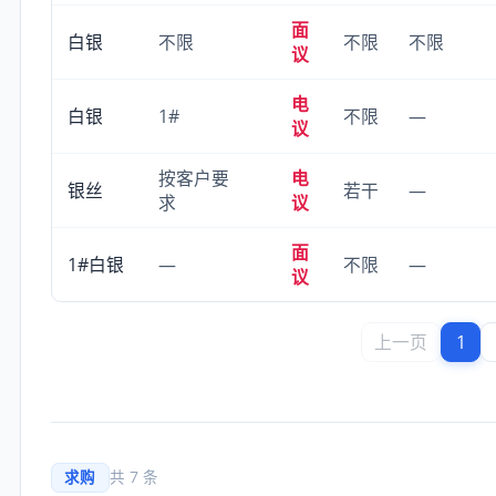
面
白银
不限
不限
不限
议
电
白银
1#
不限
—
议
按客户要
电
银丝
若干
—
求
议
面
1#白银
—
不限
—
议
上一页
1
求购
共 7 条