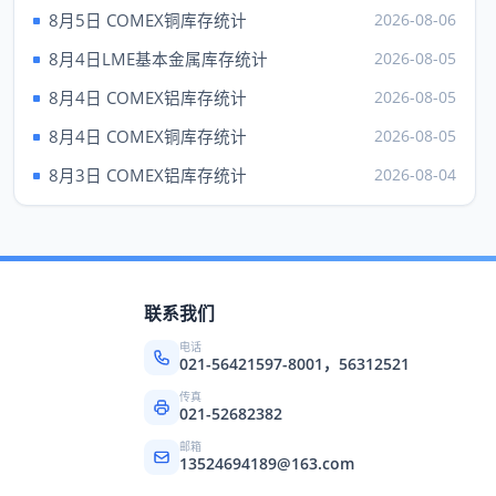
现货钯
1387.00
---
8月5日 COMEX铜库存统计
2026-08-06
上海黄金 元/克（7日）
8月4日LME基本金属库存统计
2026-08-05
品种
Au99.95
Au99.99
8月4日 COMEX铝库存统计
2026-08-05
成交
932.50
931.00
8月4日 COMEX铜库存统计
2026-08-05
最高
932.50
934.00
8月3日 COMEX铝库存统计
2026-08-04
最低
923.00
918.00
昨收
922.02
925.60
品种
上海铂金（7日）
联系我们
成交
438.68
电话
买价
---
021-56421597-8001，56312521
卖价
437.27
传真
021-52682382
最高
438.68
邮箱
13524694189@163.com
最低
437.00