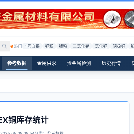
热门
1号白银
钯粉
铑粉
三氯化铑
氯化钯
阴极铜
参考数据
金属供求
贵金属检测
历史行情
MEX铜库存统计
：
2026-06-08 08:54
分类：
参考数据