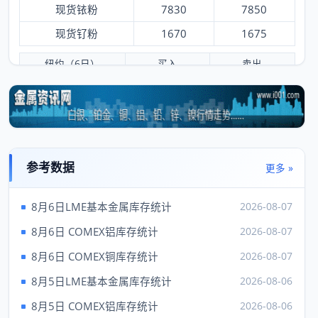
现货铱粉
7830
7850
现货钌粉
1670
1675
纽约（6日）
买入
卖出
黄金
4250.90
4252.90
白银
61.54
61.79
铂金
1724.00
1734.00
钯
1356.00
1396.00
参考数据
更多 »
铑
8250.00
9250.00
8月6日LME基本金属库存统计
2026-08-07
伦敦（6日）
买入
卖出
8月6日 COMEX铝库存统计
2026-08-07
现货金
4283.37
---
8月6日 COMEX铜库存统计
2026-08-07
现货银
62.03
8月5日LME基本金属库存统计
2026-08-06
现货铂
1757.00
---
8月5日 COMEX铝库存统计
2026-08-06