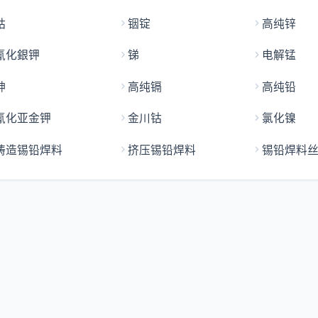
钴
铟锭
高纯锌
氰化銀钾
锑
电解锰
砷
高纯镉
高纯铅
氰化亚金钾
金川钴
氯化镍
铸造锡铅焊料
挤压锡铅焊料
锡铅焊料