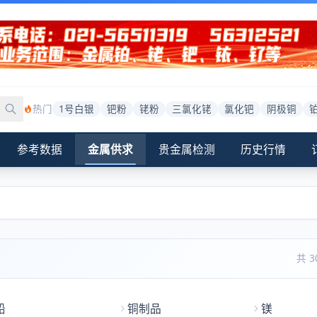
热门
1号白银
钯粉
铑粉
三氯化铑
氯化钯
阴极铜
参考数据
金属供求
贵金属检测
历史行情
共 
铅
铜制品
镁