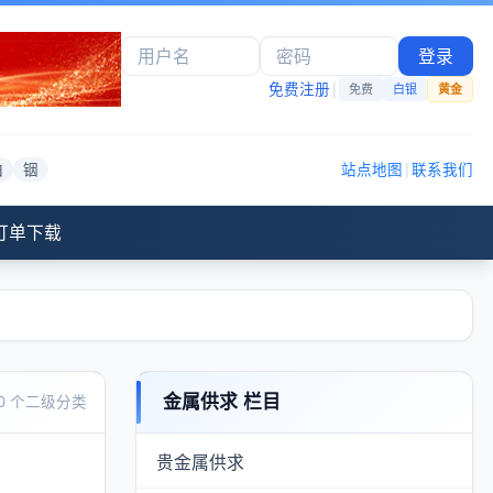
登录
免费注册
|
免费
白银
黄金
铂
铟
站点地图
|
联系我们
订单下载
金属供求 栏目
30 个二级分类
贵金属供求