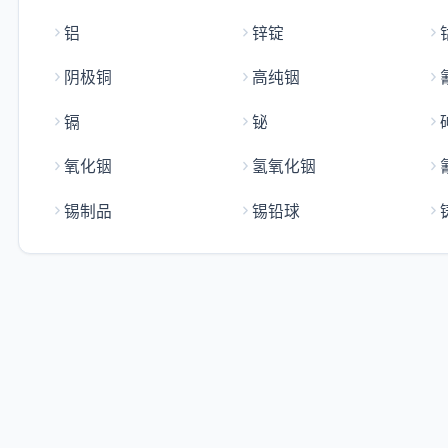
铝
锌锭
阴极铜
高纯铟
镉
铋
氧化铟
氢氧化铟
锡制品
锡铅球