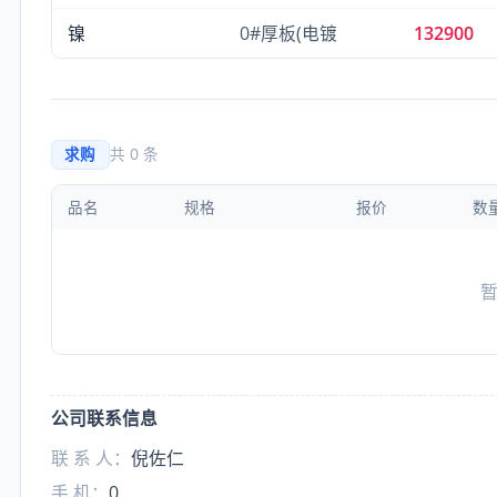
镍
0#厚板(电镀
132900
求购
共 0 条
品名
规格
报价
数
公司联系信息
联 系 人：
倪佐仁
手 机：
0