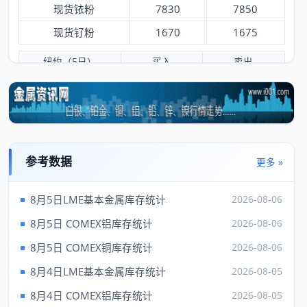
现货铱粉
7830
7850
现货钌粉
1670
1675
纽约（5日）
买入
卖出
黄金
4275.70
4277.70
白银
62.14
62.39
铂金
1744.00
1754.00
钯
1356.00
1396.00
参考数据
更多 »
铑
8150.00
9150.00
8月5日LME基本金属库存统计
2026-08-06
伦敦（5日）
买入
卖出
8月5日 COMEX铝库存统计
2026-08-06
现货金
4157.47
---
8月5日 COMEX铜库存统计
2026-08-06
现货银
61.42
8月4日LME基本金属库存统计
2026-08-05
现货铂
1750.00
---
8月4日 COMEX铝库存统计
2026-08-05