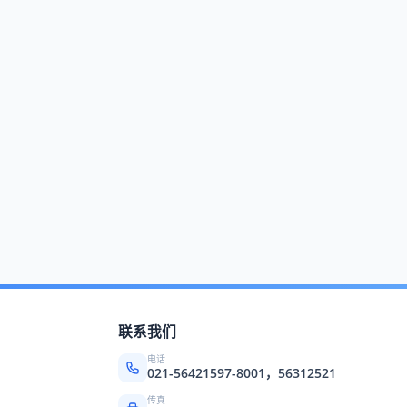
昨收
441.27
香港黄金 港元/两（6日）
买价
39560
卖价
39567
涨跌
+91
昨收
39476
人民币基准汇率 8月6日
货币
中间价
*100
港币
86.56
*100
美元
678.89
联系我们
*100
欧元
780.59
电话
*100
日元
4.29
021-56421597-8001，56312521
传真
中国人民银行发布 *为当日变更价格