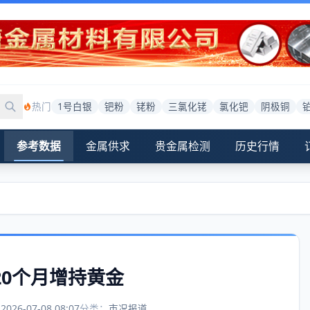
热门
1号白银
钯粉
铑粉
三氯化铑
氯化钯
阴极铜
参考数据
金属供求
贵金属检测
历史行情
20个月增持黄金
：
2026-07-08 08:07
分类：
市况报道