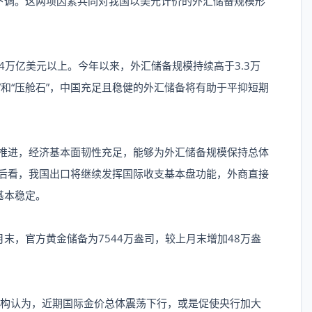
下调。这两项因素共同对我国以美元计价的外汇储备规模形
万亿美元以上。今年以来，外汇储备规模持续高于3.3万
”和“压舱石”，中国充足且稳健的外汇储备将有助于平抑短期
推进，经济基本面韧性充足，能够为外汇储备规模保持总体
往后看，我国出口将继续发挥国际收支基本盘功能，外商直接
基本稳定。
末，官方黄金储备为7544万盎司，较上月末增加48万盎
构认为，近期国际金价总体震荡下行，或是促使央行加大