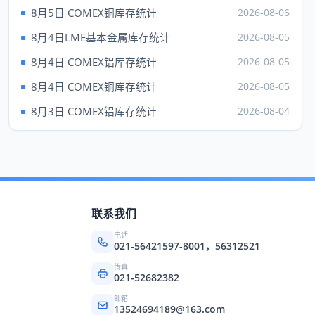
现货钯
1387.00
---
8月5日 COMEX铜库存统计
2026-08-06
上海黄金 元/克（7日）
8月4日LME基本金属库存统计
2026-08-05
品种
Au99.95
Au99.99
8月4日 COMEX铝库存统计
2026-08-05
成交
932.50
931.00
8月4日 COMEX铜库存统计
2026-08-05
最高
932.50
934.00
8月3日 COMEX铝库存统计
2026-08-04
最低
923.00
918.00
昨收
922.02
925.60
品种
上海铂金（7日）
成交
438.68
联系我们
买价
---
电话
021-56421597-8001，56312521
卖价
437.27
传真
最高
438.68
021-52682382
最低
437.00
邮箱
13524694189@163.com