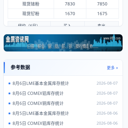
现货铱粉
7830
7850
现货钌粉
1670
1675
纽约（6日）
买入
卖出
黄金
4250.90
4252.90
白银
61.54
61.79
铂金
1724.00
1734.00
钯
1356.00
1396.00
参考数据
更多 »
铑
8250.00
9250.00
8月6日LME基本金属库存统计
2026-08-07
伦敦（6日）
买入
卖出
8月6日 COMEX铝库存统计
2026-08-07
现货金
4283.37
---
8月6日 COMEX铜库存统计
2026-08-07
现货银
62.03
8月5日LME基本金属库存统计
2026-08-06
现货铂
1757.00
---
8月5日 COMEX铝库存统计
2026-08-06