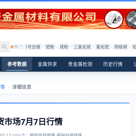
热门
1号白银
钯粉
铑粉
三氯化铑
氯化钯
阴极铜
参考数据
金属供求
贵金属检测
历史行情
镁等
›
详细信息
货市场7月7日行情
07 12:14
分类：
铜铝铅锌镍等-铟铋钴镉镁等