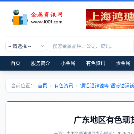
首页
服务简介
小金属
有色资讯
贵金属
当前位置：
首页
›
有色资讯
›
铜铝铅锌镍等-铟铋钴镉
广东地区有色现
来源：
中国金属资讯网
发布时间：
2026-07-