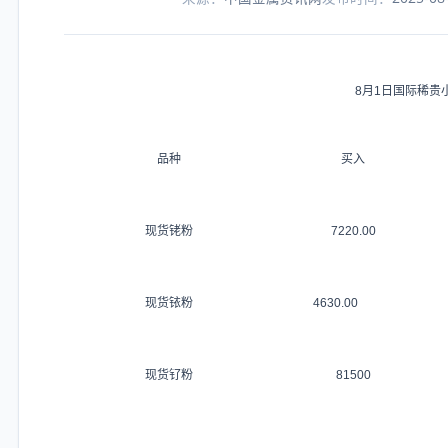
8
月
1
日国际稀贵
品种
买入
现货铑粉
7220.00
现货铱粉
4630.00
现货钌粉
81500